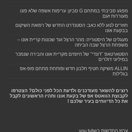
מפגע סביבתי במתחם G סביון: ערימות אשפה שלא פונו
מעוררות זעם
חוזרים לנוע ללא כאב: הסטנדרט החדש של רפואת השיקום
בבקעת אונו
מעגלים של היסטוריה: מהר הרצל ועד שכונות קריית אונו –
משפחת הרצל שבה הביתה
הסטארטאפ "דונדי" של היזמים מקריית אונו והבירה שנמכר
במיליוני דולרים
ALLIN משיקה חטיף חלבון חדש ופותחת מתחם פופ-אפ
בגלילות
רוצים להשאר מעודכנים ולדעת הכל לפני כולם? הצטרפו
לקבוצת הוואטס אפ של בקעת אונו ותהיו הראשונים לקבל
את כל הדיווחים בעיר שלכם !
ערוץ החדשות בyou tube