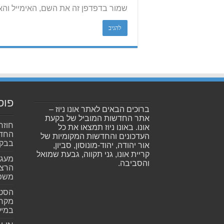
שמור בדפדפן זה את השם, האימייל וה
פוס
ברוכים הבאים לאתר אונו ניוז –
אתר החדשות המוביל של בקעת
חוזר
אונו. באונו ניוז תמצאו את כל
החדש
העדכונים והחדשות המקומיות של
בבקע
אור יהודה, יהוד-מונוסון, סביון,
קריית אונו, גני תקווה, גבעת שמואל
מעגל
והסביבה.
הרצל
משפ
הסטא
מקרי
במילי