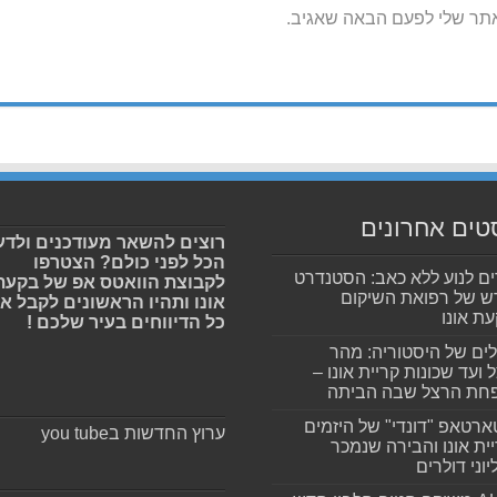
אתר שלי לפעם הבאה שאגיב.
טים אחרונים
רוצים להשאר מעודכנים ולדע
הכל לפני כולם? הצטרפו
ים לנוע ללא כאב: הסטנדרט
לקבוצת הוואטס אפ של בקעת
 של רפואת השיקום
אונו ותהיו הראשונים לקבל א
ת אונו
כל הדיווחים בעיר שלכם !
ים של היסטוריה: מהר
 ועד שכונות קריית אונו –
חת הרצל שבה הביתה
רטאפ "דונדי" של היזמים
ערוץ החדשות בyou tube
ית אונו והבירה שנמכר
וני דולרים