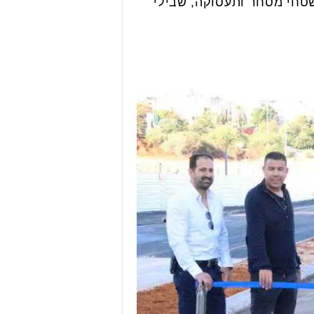
שטחי מסחר ותעסוקה, שבילי