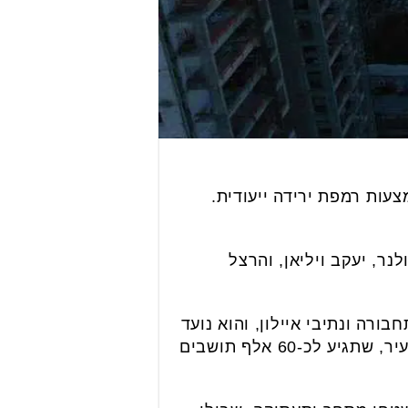
ם (ד'). הוא מתחבר ישירות לכביש 4 באמצעות רמפת ירידה ייעודית.
ר, יעקב ויליאן, והרצל
ה ונתיבי איילון, והוא נועד
להביא להקלה משמעותית בעומסי התנועה בעיר ולתת מענה לגידול הצפוי באוכלוסיית העיר, שתגיע לכ-60 אלף תושבים