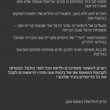
מפגע סביבתי במתחם G סביון: ערימות אשפה שלא פונו
מעוררות זעם
חוזרים לנוע ללא כאב: הסטנדרט החדש של רפואת השיקום
בבקעת אונו
מעגלים של היסטוריה: מהר הרצל ועד שכונות קריית אונו –
משפחת הרצל שבה הביתה
הסטארטאפ "דונדי" של היזמים מקריית אונו והבירה שנמכר
במיליוני דולרים
ALLIN משיקה חטיף חלבון חדש ופותחת מתחם פופ-אפ
בגלילות
רוצים להשאר מעודכנים ולדעת הכל לפני כולם? הצטרפו
לקבוצת הוואטס אפ של בקעת אונו ותהיו הראשונים לקבל
את כל הדיווחים בעיר שלכם !
ערוץ החדשות בyou tube