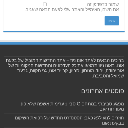
שמור בדפדפן זה
את השם, האימייל והאתר שלי לפעם הבאה שאגיב.
ברוכים הבאים לאתר אונו ניוז – אתר החדשות המוביל של בקעת
אונו. באונו ניוז תמצאו את כל העדכונים והחדשות המקומיות של
אור יהודה, יהוד-מונוסון, סביון, קריית אונו, גני תקווה, גבעת
שמואל והסביבה.
פוסטים אחרונים
מפגע סביבתי במתחם G סביון: ערימות אשפה שלא פונו
מעוררות זעם
חוזרים לנוע ללא כאב: הסטנדרט החדש של רפואת השיקום
בבקעת אונו