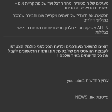
מעגלים של היסטוריה: מהר הרצל ועד שכונות קריית אונו –
משפחת הרצל שבה הביתה
הסטארטאפ "דונדי" של היזמים מקריית אונו והבירה שנמכר
במיליוני דולרים
ALLIN משיקה חטיף חלבון חדש ופותחת מתחם פופ-אפ
בגלילות
רוצים להשאר מעודכנים ולדעת הכל לפני כולם? הצטרפו
לקבוצת הוואטס אפ של בקעת אונו ותהיו הראשונים לקבל
את כל הדיווחים בעיר שלכם !
ערוץ החדשות בyou tube
פייסבוק אונו NEWS