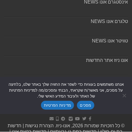
אינסטגרם אונו NEWS
טלגרם אונו NEWS
טוויטר אונו NEWS
אונו ניוז אתר החדשות
אודות ומערכת האתר
אנחנו משתמשים בעוגיות כדי לשפר את החוויה שלך באתר שלנו, בלחיצה
על מסכים, אני מאשר/ת שקראתי, הבנתי ומסכים/מה למדיניות הפרטיות
של האתר ולעיבוד המידע האישי שלי.
מסכים
מדיניות הפרטיות
Powered by
Nintay
© כל הזכויות שמורות 2026, אונו-ניוז.
הצהרת נגישות
|
חדשות
בת ים-חולון
|
חדשות רמת גן-גבעתיים
|
חדשות בקעת אונו
|