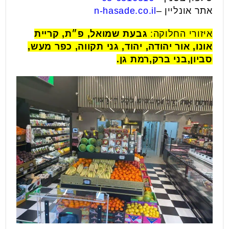
אתר אונליין –
n-hasade.co.il
איזורי החלוקה:
גבעת שמואל, פ״ת, קריית
אונו, אור יהודה, יהוד, גני תקווה, כפר מעש,
סביון,בני ברק,רמת גן.