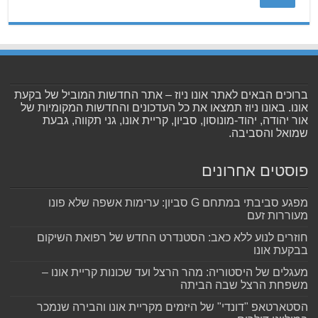
ברוכים הבאים לאתר אונו ניוז – אתר החדשות המוביל של בקעת
אונו. באונו ניוז תמצאו את כל העדכונים והחדשות המקומיות של
אור יהודה, יהוד-מונוסון, סביון, קריית אונו, גני תקווה, גבעת
שמואל והסביבה.
פוסטים אחרונים
מפגע סביבתי במתחם G סביון: ערימות אשפה שלא פונו
מעוררות זעם
חוזרים לנוע ללא כאב: הסטנדרט החדש של רפואת השיקום
בבקעת אונו
מעגלים של היסטוריה: מהר הרצל ועד שכונות קריית אונו –
משפחת הרצל שבה הביתה
הסטארטאפ "דונדי" של היזמים מקריית אונו והבירה שנמכר