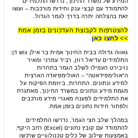
המידע של משרד החינוך, נדרשו התלמידים
להתמודד עם קבצי ענק וחידות מורכבות – ועשו
זאת בהצלחה יתרה בדרך לגמר הגדול.
להצטרפות לקבוצת העדכונים בזמן אמת
>>
לחצו כאן
גאווה גדולה בבית החינוך אמית בר אילן גוש דן:
התלמידים עדיאל רוזן, רביד עמרני ומאיר
נויבירט העפילו לשלב הגמר בתחרות
ה"אולימפידאטה" – האולימפיאדה הארצית
למידע ונתונים. התחרות, ביוזמת הפיקוח על
מגמת מידע ונתונים במשרד החינוך, מאתגרת
את התלמידים לפענח מאגרי מידע מורכבים
ולפתור חידות נתונים בזמן אמת.
במהלך שלב חצי הגמר, נדרשו התלמידים
להתמודד עם קובץ נתונים (Excel) רחב היקף.
באמצעות שילוב של כלים טכנולוגיים שרכשו