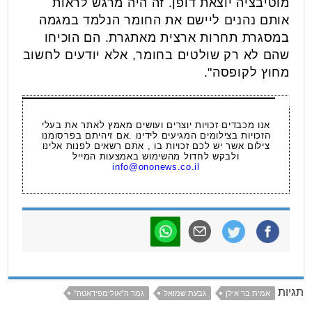
מוטיבציה יוצאת דופן. זה היה מרגש לראות
אותם נהנים ליישם את החומר הנלמד במגמה
במסגרת תחרות ארצית מאתגרת. הם הוכיחו
שהם לא רק שולטים בחומר, אלא יודעים לחשוב
מחוץ לקופסה".
אנו מכבדים זכויות יוצרים ועושים מאמץ לאתר את בעלי
הזכויות בצילומים המגיעים לידינו .אם זיהיתם בפרסומנו
צילום אשר יש לכם זכויות בו , אתם רשאים לפנות אלינו
ולבקש לחדול מהשימוש באמצעות המייל
info@ononews.co.il
תגיות
אמית בר אילן
גבעת שמואל
גמר ה"אולימפידאטה"