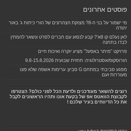
פוסטים אחרונים
מי ישמור על בני ה-8? מצוקת הצהרונים של הורי כיתות ג' באור
יהודה
לאן נעלם קו 8א'? קבע לנסוע עם חברים לסרט ונשאר להמתין
לבדו בתחנה
פרויקט "מיתר באפעל" מציע יוקרה ואיכות חיים
הורוסקופ/אסטרולוגיה: תחזית שבועית 9.8-15.8.2026
מפגע סביבתי במתחם G סביון: ערימות אשפה שלא פונו
מעוררות זעם
רוצים להשאר מעודכנים ולדעת הכל לפני כולם? הצטרפו
לקבוצת הוואטס אפ של בקעת אונו ותהיו הראשונים לקבל
את כל הדיווחים בעיר שלכם !