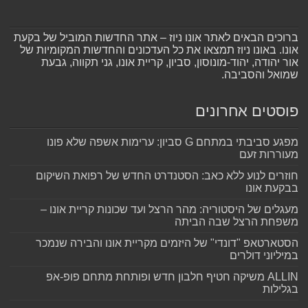
ברוכים הבאים לאתר אונו ניוז – אתר החדשות המוביל של בקעת
אונו. באונו ניוז תמצאו את כל העדכונים והחדשות המקומיות של
אור יהודה, יהוד-מונוסון, סביון, קריית אונו, גני תקווה, גבעת
שמואל והסביבה.
פוסטים אחרונים
מפגע סביבתי במתחם G סביון: ערימות אשפה שלא פונו
מעוררות זעם
חוזרים לנוע ללא כאב: הסטנדרט החדש של רפואת השיקום
בבקעת אונו
מעגלים של היסטוריה: מהר הרצל ועד שכונות קריית אונו –
משפחת הרצל שבה הביתה
הסטארטאפ "דונדי" של היזמים מקריית אונו והבירה שנמכר
במיליוני דולרים
ALLIN משיקה חטיף חלבון חדש ופותחת מתחם פופ-אפ
בגלילות