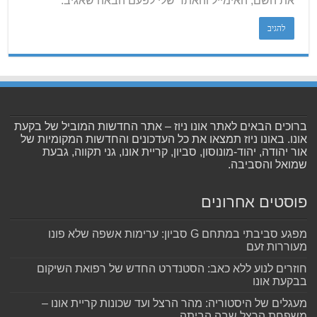
את השם, האימייל והאתר שלי לפעם הבאה שאגיב.
ברוכים הבאים לאתר אונו ניוז – אתר החדשות המוביל של בקעת
אונו. באונו ניוז תמצאו את כל העדכונים והחדשות המקומיות של
אור יהודה, יהוד-מונוסון, סביון, קריית אונו, גני תקווה, גבעת
שמואל והסביבה.
פוסטים אחרונים
מפגע סביבתי במתחם G סביון: ערימות אשפה שלא פונו
מעוררות זעם
חוזרים לנוע ללא כאב: הסטנדרט החדש של רפואת השיקום
בבקעת אונו
מעגלים של היסטוריה: מהר הרצל ועד שכונות קריית אונו –
משפחת הרצל שבה הביתה