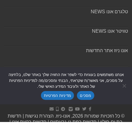
טלגרם אונו NEWS
טוויטר אונו NEWS
אונו ניוז אתר החדשות
אודות ומערכת האתר
אנחנו משתמשים בעוגיות כדי לשפר את החוויה שלך באתר שלנו, בלחיצה
על מסכים, אני מאשר/ת שקראתי, הבנתי ומסכים/מה למדיניות הפרטיות
של האתר ולעיבוד המידע האישי שלי.
מסכים
מדיניות הפרטיות
Powered by
Nintay
© כל הזכויות שמורות 2026, אונו-ניוז.
הצהרת נגישות
|
חדשות
בת ים-חולון
|
חדשות רמת גן-גבעתיים
|
חדשות בקעת אונו
|
תקנון אתר ומדיניות פרטיות
|
מדיניות תיקונים ושקיפות