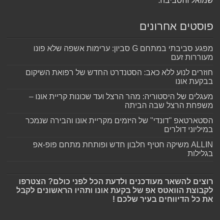
שמואל והסביבה.
פוסטים אחרונים
מפגע סביבתי במתחם G סביון: ערימות אשפה שלא פונו
מעוררות זעם
חוזרים לנוע ללא כאב: הסטנדרט החדש של רפואת השיקום
בבקעת אונו
מעגלים של היסטוריה: מהר הרצל ועד שכונות קריית אונו –
משפחת הרצל שבה הביתה
הסטארטאפ "דונדי" של היזמים מקריית אונו והבירה שנמכר
במיליוני דולרים
ALLIN משיקה חטיף חלבון חדש ופותחת מתחם פופ-אפ
בגלילות
רוצים להשאר מעודכנים ולדעת הכל לפני כולם? הצטרפו
לקבוצת הוואטס אפ של בקעת אונו ותהיו הראשונים לקבל
את כל הדיווחים בעיר שלכם !