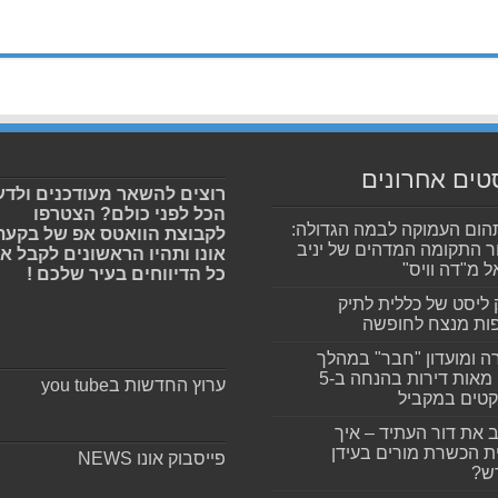
טים אחרונים
רוצים להשאר מעודכנים ולדע
הכל לפני כולם? הצטרפו
ום העמוקה לבמה הגדולה:
לקבוצת הוואטס אפ של בקעת
ר התקומה המדהים של יניב
אונו ותהיו הראשונים לקבל א
ל מ"דה וויס"
כל הדיווחים בעיר שלכם !
 ליסט של כללית לתיק
ות מנצח לחופשה
ה ומועדון "חבר" במהלך
ענק: מאות דירות בהנחה ב-5
ערוץ החדשות בyou tube
קטים במקביל
 את דור העתיד – איך
ת הכשרת מורים בעידן
פייסבוק אונו NEWS
ש?