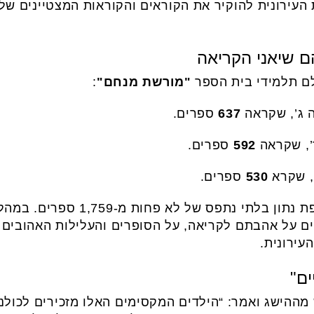
עירונית להוקיר את הקוראים והקוראות המצטיינים של
ם שיאני הקריאה
לם תלמידי בית הספר
"מורשת מנחם"
:
ה ג’, שקראה
637
ספרים.
’, שקראה
592
ספרים.
’, שקרא
530
ספרים.
יחד, קראו השלושה בשנה החולפת נתו
ם על אהבתם לקריאה, על הסופרים והעלילות האהובים ע
עירונית.
ם"
מההישג ואמר: “הילדים המקסימים האלו מזכירים לכולנ