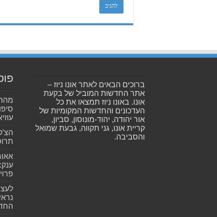
פוס
ברוכים הבאים לאתר אונו ניוז –
אתר החדשות המוביל של בקעת
מהתה
אונו. באונו ניוז תמצאו את כל
סיפו
העדכונים והחדשות המקומיות של
עוזיא
אור יהודה, יהוד-מונוסון, סביון,
קריית אונו, גני תקווה, גבעת שמואל
הצ'ק
והסביבה.
תרופ
אאור
פרוי
לעצב
נראי
החד