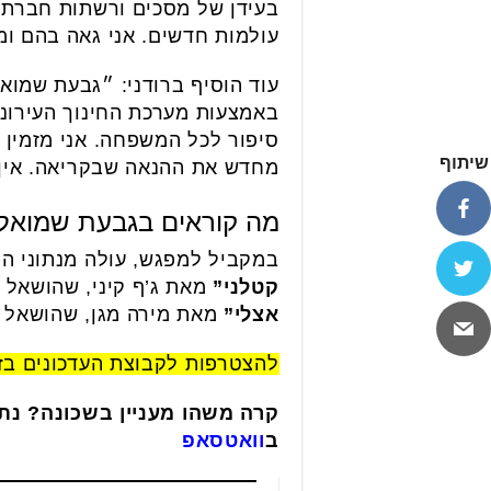
בעידן של מסכים ורשתות חברתיו
עולמות חדשים. אני גאה בהם ומ
עוד הוסיף ברודני: ״גבעת שמוא
באמצעות מערכת החינוך העירוני
סיפור לכל המשפחה. אני מזמין 
שיתוף
מחדש את ההנאה שבקריאה. אין
מה קוראים בגבעת שמואל
במקביל למפגש, עולה מנתוני הספרי
קטלני”
מאת ג’ף קיני, שהושאל 162 פעמים. בגזרת הספרות למבוגרים, הספר המושאל ביותר השנה היה
אצלי”
מאת מירה מגן, שהושאל 92 פעמים על ידי תושבי העיר.
להצטרפות לקבוצת העדכונים ב
קרה משהו מעניין בשכונה? נת
ב
וואטסאפ