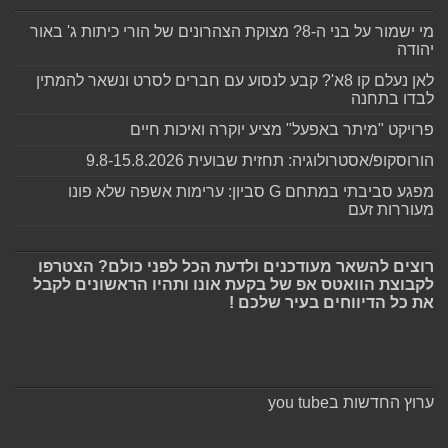
מי ישמור על בני ה-8? מצוקת הצהרונים של הורי כיתות ג' באור
יהודה
לאן נעלם קו 8א'? קבע לנסוע עם חברים לסרט ונשאר להמתין
לבדו בתחנה
פרויקט "מיתר באפעל" מציע יוקרה ואיכות חיים
הורוסקופ/אסטרולוגיה: תחזית שבועית 9.8-15.8.2026
מפגע סביבתי במתחם G סביון: ערימות אשפה שלא פונו
מעוררות זעם
רוצים להשאר מעודכנים ולדעת הכל לפני כולם? הצטרפו
לקבוצת הוואטס אפ של בקעת אונו ותהיו הראשונים לקבל
את כל הדיווחים בעיר שלכם !
ערוץ החדשות בyou tube