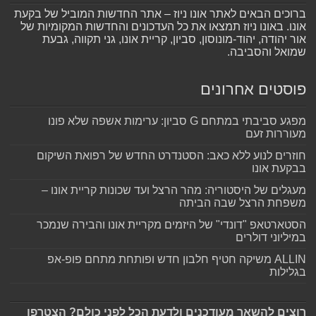
ברוכים הבאים לאתר אונו ניוז – אתר החדשות המוביל של בקעת
אונו. באונו ניוז תמצאו את כל העדכונים והחדשות המקומיות של
אור יהודה, יהוד-מונוסון, סביון, קריית אונו, גני תקווה, גבעת
שמואל והסביבה.
פוסטים אחרונים
מפגע סביבתי במתחם G סביון: ערימות אשפה שלא פונו
מעוררות זעם
חוזרים לנוע ללא כאב: הסטנדרט החדש של רפואת השיקום
בבקעת אונו
מעגלים של היסטוריה: מהר הרצל ועד שכונות קריית אונו –
משפחת הרצל שבה הביתה
הסטארטאפ "דונדי" של היזמים מקריית אונו והבירה שנמכר
במיליוני דולרים
ALLIN משיקה חטיף חלבון חדש ופותחת מתחם פופ-אפ
בגלילות
רוצים להשאר מעודכנים ולדעת הכל לפני כולם? הצטרפו