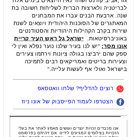
גור,אביב קורנס ושחר נאיו היוצאים בימים אלה
לבריטניה ולארצות הברית לשליחות חשובה בת
שנה. ארבעת הבנים עברו את המבחנים
המאתגרים של הסוכנות היהודית ויוצאים לשנת
שירות בקרב הקהילות היהודיות והסטודנטים
באוניברסיטאות.
ישראל גל ראש העיר קריית
אונו מסר:
"יש לנו בעיר שלנו נוער נפלא ואין לי
ספק שהם ירביצו בגולה ציונות וירתמו צעירים
וצעירות בריטים ואמריקאים רבים לתמיכה
בישראל ואולי אף לעשות עלייה."
רוצים להדליף? שלחו וואטסאפ
הצטרפו לעמוד הפייסבוק של אונו ניוז
אנו מכבדים זכויות יוצרים ועושים מאמץ לאתר את בעלי
הזכויות בצילומים המגיעים לידינו .אם זיהיתם בפרסומנו