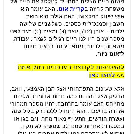
משנה חיים הצליח במחי יד לטלטל את חייה של
משפחת קריזה ב
קריית אונו
. האב עומר הוא
איש שיווק במקצועו, האם אילת היא רואת
חשבון וסמנכ"לית כספים, כשלשניים שלושה
ילדים – אורן (12), יואב (9) ומאיה (6). "עד לפני
מספר שנים היו לנו חיים רגילים לגמרי. עבודה,
משפחה, ילדים", מספר עומר בראיון מיוחד
ל"
אונו ניוז
".
להצטרפות לקבוצת העדכונים בזמן אמת
>>
לחצו כאן
אלא שעיכוב התפתחותי אצל הבן האמצעי, יואב,
הדליק אצל ההורים כמה נורות אדומות, אליהם
מתייחס האב עומר בהרחבה. "היו מספר תמרורי
אזהרה בדיעבד. הוא התחיל ללכת רק בגיל שנה
ועשרה חודשים, התעייף מאוד מהר, וגם בגן או
במסגרות אחרות שמנו לב שמשהו לא תקין,
ושהוא לא מתפתח כמו ילדים אחרים בני גילו.