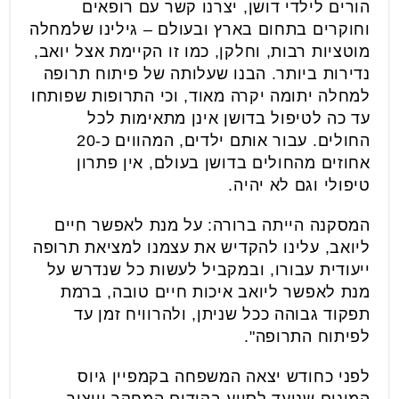
הורים לילדי דושן, יצרנו קשר עם רופאים
וחוקרים בתחום בארץ ובעולם – גילינו שלמחלה
מוטציות רבות, וחלקן, כמו זו הקיימת אצל יואב,
נדירות ביותר. הבנו שעלותה של פיתוח תרופה
למחלה יתומה יקרה מאוד, וכי התרופות שפותחו
עד כה לטיפול בדושן אינן מתאימות לכל
החולים. עבור אותם ילדים, המהווים כ-20
אחוזים מהחולים בדושן בעולם, אין פתרון
טיפולי וגם לא יהיה.
המסקנה הייתה ברורה: על מנת לאפשר חיים
ליואב, עלינו להקדיש את עצמנו למציאת תרופה
ייעודית עבורו, ובמקביל לעשות כל שנדרש על
מנת לאפשר ליואב איכות חיים טובה, ברמת
תפקוד גבוהה ככל שניתן, ולהרוויח זמן עד
לפיתוח התרופה".
לפני כחודש יצאה המשפחה בקמפיין גיוס
המונים שנועד לסייע בקידום המחקר וייצור