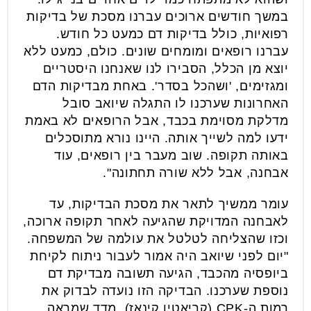
במשך חודשים ארוכים עברנו מסכת של בדיקות
רפואיות, כולל בדיקות דם כמעט כל חודש.
עברנו רופאים ומומחים שונים. כולם, כמעט ללא
יוצא מן הכלל, הסבירו לנו שאנחנו היסטריים
ומגזימים, 'ושהכל בסדר'. באחת מבדיקות הדם
האחרונות שערכנו לו התגלה שיואב סובל
מדלקת מסוימת בכבד, אבל הרופאים לא באמת
ידעו למה לשייך אותה. היינו נורא מתוסכלים
באותה תקופה. שוב מעבר בין רופאים, עוד
אבחנה, אבל ללא שורה תחתונה".
עומר ממשיך לתאר את מסכת הבדיקות, עד
לאבחנה המדויקת שהגיעה לאחר תקופה ארוכה,
וכזו שהצליחה לטלטל את עולמה של המשפחה.
"יום לפני שיואב היה אמור לעבור ניתוח לקיחת
ביופסיה מהכבד, הגיעה תשובה מבדיקת דם
נוספת שערכנו. הבדיקה הזו נועדה לבדוק את
רמות ה-CPK (קריאטין קינאז), מדד שמראה