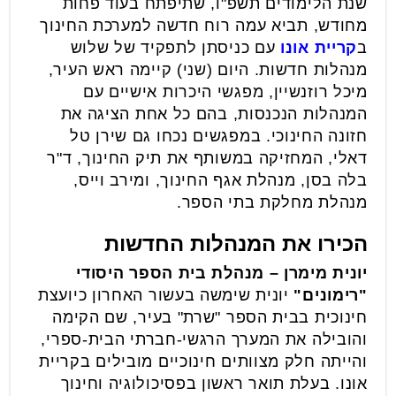
שנת הלימודים תשפ"ו, שתיפתח בעוד פחות
מחודש, תביא עמה רוח חדשה למערכת החינוך
ב
קריית אונו
עם כניסתן לתפקיד של שלוש
מנהלות חדשות. היום (שני) קיימה ראש העיר,
מיכל רוזנשיין, מפגשי היכרות אישיים עם
המנהלות הנכנסות, בהם כל אחת הציגה את
חזונה החינוכי. במפגשים נכחו גם שירן טל
דאלי, המחזיקה במשותף את תיק החינוך, ד"ר
בלה בסן, מנהלת אגף החינוך, ומירב וייס,
מנהלת מחלקת בתי הספר.
הכירו את המנהלות החדשות
יונית מימרן – מנהלת בית הספר היסודי
"רימונים"
יונית שימשה בעשור האחרון כיועצת
חינוכית בבית הספר "שרת" בעיר, שם הקימה
והובילה את המערך הרגשי-חברתי הבית-ספרי,
והייתה חלק מצוותים חינוכיים מובילים בקריית
אונו. בעלת תואר ראשון בפסיכולוגיה וחינוך