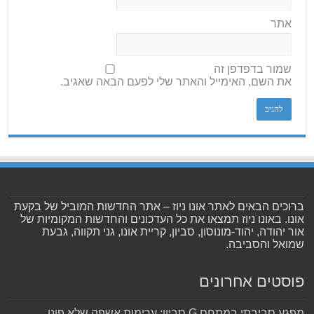
אתר
שמור בדפדפן זה
את השם, האימייל והאתר שלי לפעם הבאה שאגיב.
ברוכים הבאים לאתר אונו ניוז – אתר החדשות המוביל של בקעת
אונו. באונו ניוז תמצאו את כל העדכונים והחדשות המקומיות של
אור יהודה, יהוד-מונוסון, סביון, קריית אונו, גני תקווה, גבעת
שמואל והסביבה.
פוסטים אחרונים
מפגע סביבתי במתחם G סביון: ערימות אשפה שלא פונו