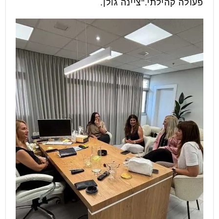
פעולה קהילתי."ציינה גולן.