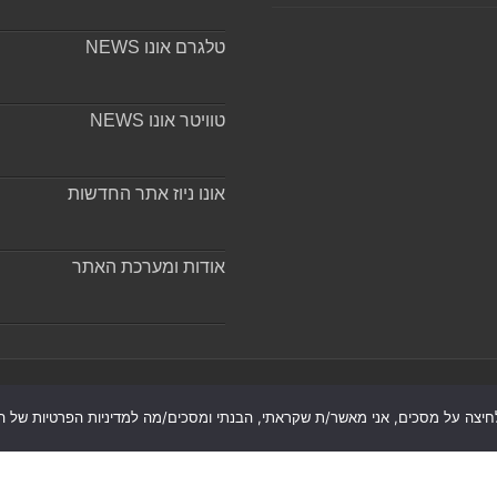
טלגרם אונו NEWS
טוויטר אונו NEWS
אונו ניוז אתר החדשות
אודות ומערכת האתר
חיצה על מסכים, אני מאשר/ת שקראתי, הבנתי ומסכים/מה למדיניות הפרטיות של הא
רת נגישות
|
חדשות בת ים-חולון
|
חדשות רמת גן-גבעתיים
|
חדשות ב