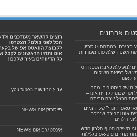
טים אחרונים
רוצים להשאר מעודכנים ולדע
הכל לפני כולם? הצטרפו
מפגע סביבתי במתחם G סביון:
לקבוצת הוואטס אפ של בקעת
ות אשפה שלא פונו מעוררות
אונו ותהיו הראשונים לקבל א
כל הדיווחים בעיר שלכם !
ים לנוע ללא כאב: הסטנדרט
 של רפואת השיקום
ת אונו
ים של היסטוריה: מהר
ערוץ החדשות בyou tube
 ועד שכונות קריית אונו –
חת הרצל שבה הביתה
רטאפ "דונדי" של היזמים
פייסבוק אונו NEWS
ית אונו והבירה שנמכר
וני דולרים
ALLIN משיקה חטיף חלבון חדש
אינסטגרם אונו NEWS
חת מתחם פופ-אפ בגלילות