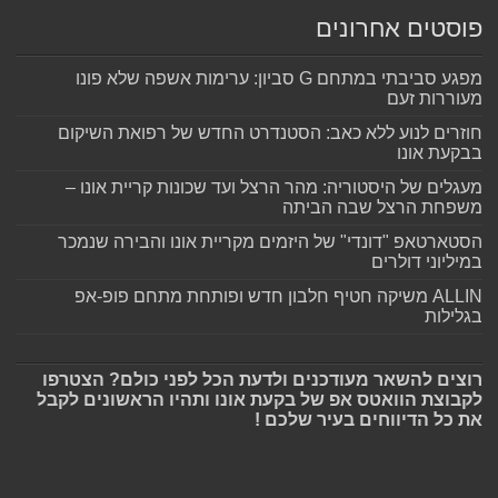
פוסטים אחרונים
מפגע סביבתי במתחם G סביון: ערימות אשפה שלא פונו
מעוררות זעם
חוזרים לנוע ללא כאב: הסטנדרט החדש של רפואת השיקום
בבקעת אונו
מעגלים של היסטוריה: מהר הרצל ועד שכונות קריית אונו –
משפחת הרצל שבה הביתה
הסטארטאפ "דונדי" של היזמים מקריית אונו והבירה שנמכר
במיליוני דולרים
ALLIN משיקה חטיף חלבון חדש ופותחת מתחם פופ-אפ
בגלילות
רוצים להשאר מעודכנים ולדעת הכל לפני כולם? הצטרפו
לקבוצת הוואטס אפ של בקעת אונו ותהיו הראשונים לקבל
את כל הדיווחים בעיר שלכם !