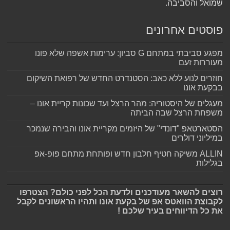
שמואל והסביבה.
פוסטים אחרונים
מפגע סביבתי במתחם G סביון: ערימות אשפה שלא פונו
מעוררות זעם
חוזרים לנוע ללא כאב: הסטנדרט החדש של רפואת השיקום
בבקעת אונו
מעגלים של היסטוריה: מהר הרצל ועד שכונות קריית אונו –
משפחת הרצל שבה הביתה
הסטארטאפ "דונדי" של היזמים מקריית אונו והבירה שנמכר
במיליוני דולרים
ALLIN משיקה חטיף חלבון חדש ופותחת מתחם פופ-אפ
בגלילות
רוצים להשאר מעודכנים ולדעת הכל לפני כולם? הצטרפו
לקבוצת הוואטס אפ של בקעת אונו ותהיו הראשונים לקבל
את כל הדיווחים בעיר שלכם !