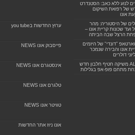
ים לנוע ללא כאב: הסטנדרט
 של רפואת השיקום
ת אונו
ים של היסטוריה: מהר
ערוץ החדשות בyou tube
 ועד שכונות קריית אונו –
חת הרצל שבה הביתה
רטאפ "דונדי" של היזמים
פייסבוק אונו NEWS
ית אונו והבירה שנמכר
וני דולרים
ALLIN משיקה חטיף חלבון חדש
אינסטגרם אונו NEWS
חת מתחם פופ-אפ בגלילות
טלגרם אונו NEWS
טוויטר אונו NEWS
אונו ניוז אתר החדשות