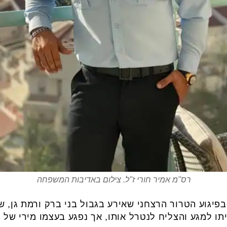
רס"מ אמיר חורי ז"ל. צילום באדיבות המשפחה
בפיגוע הטרור הרצחני שאירע בגבול בני ברק ורמת גן, ש
ו למגע והצליח לנטרל אותו, אך נפגע בעצמו מירי של 