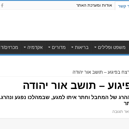
אודות ומערכת האתר
ר קשר
משפט ופלילים
בריאות
מדורים
אקדמיה
מכרזים/דר
ח בפיגוע – תושב אור יהודה
גוע – תושב אור יהודה
ההרג של המחבל וחתר איתו למגע, שבמהלכו נפגע ונהרג.
תר
ר תגובה