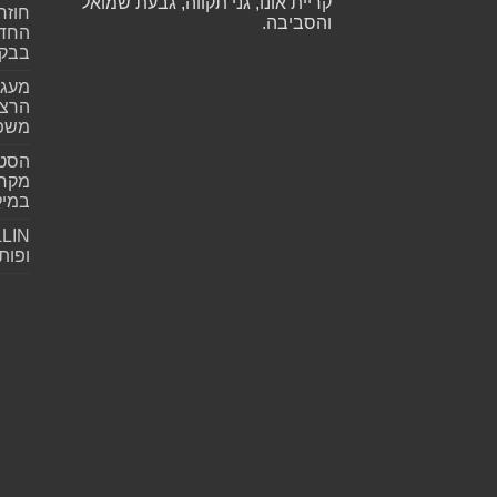
קריית אונו, גני תקווה, גבעת שמואל
חוזר
והסביבה.
החדש
בבקע
מעגל
הרצל
משפ
הסטא
מקרי
במילי
ופות