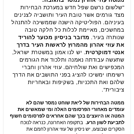
ממטה עוזי אהרון נמסר בתגובה:
"שלשום נרשם שפל חדש במערכת הבחירות
מצד גורמים אשר טובת העיר ותושביה לצנינים
בעיניהם. הפוליטיקה הישנה שממשיכה להתנהל
במחשכים, מאיימת לכלות כל חלקה טובה
שנותרה בעיר.
מדובר בניסיון מכוער להוריד
את עוזי אהרון מהמרוץ לראשות העיר בדרך
אנטי דמוקרטית
. יש לנו אמון במשטרת ישראל,
שתעשה עבודתה נאמנה ותלכוד את הגורמים
המכפישים ואת שולחיהם. עוזי אהרון וחברי
רשימתו ימשיכו להציג בפני התושבים את הדרך
שלהם ואת התכניות, בשקיפות ובאחריות
ציבורית".
ממטה הבחירות של ליאת שוחט נמסר שהם לא
עומדים מאחורי הפרסומים האלה ומי שמאשים את
המטה או היועצים בכך שהם אחראים לפרסומים חשוף
לתביעת לשון הרע.
בתקופה האחרונה, כנראה לנוכח
הסקרים שבוצעו, יש ניסיון של עוזי אהרון לחמם את