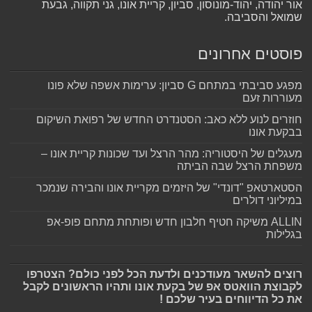
אור יהודה, יהוד-מונוסון, סביון, קריית אונו, גני תקווה, גבעת
שמואל והסביבה.
פוסטים אחרונים
מפגע סביבתי במתחם G סביון: ערימות אשפה שלא פונו
מעוררות זעם
חוזרים לנוע ללא כאב: הסטנדרט החדש של רפואת השיקום
בבקעת אונו
מעגלים של היסטוריה: מהר הרצל ועד שכונות קריית אונו –
משפחת הרצל שבה הביתה
הסטארטאפ "דונדי" של היזמים מקריית אונו והבירה שנמכר
במיליוני דולרים
ALLIN משיקה חטיף חלבון חדש ופותחת מתחם פופ-אפ
בגלילות
רוצים להשאר מעודכנים ולדעת הכל לפני כולם? הצטרפו
לקבוצת הוואטס אפ של בקעת אונו ותהיו הראשונים לקבל
את כל הדיווחים בעיר שלכם !