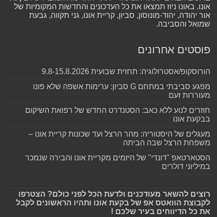
אונו. באונו ניוז תמצאו את כל העדכונים והחדשות המקומיות של
אור יהודה, יהוד-מונוסון, סביון, קריית אונו, גני תקווה, גבעת
שמואל והסביבה.
פוסטים אחרונים
הורוסקופ/אסטרולוגיה: תחזית שבועית 9.8-15.8.2026
מפגע סביבתי במתחם G סביון: ערימות אשפה שלא פונו
מעוררות זעם
חוזרים לנוע ללא כאב: הסטנדרט החדש של רפואת השיקום
בבקעת אונו
מעגלים של היסטוריה: מהר הרצל ועד שכונות קריית אונו –
משפחת הרצל שבה הביתה
הסטארטאפ "דונדי" של היזמים מקריית אונו והבירה שנמכר
במיליוני דולרים
רוצים להשאר מעודכנים ולדעת הכל לפני כולם? הצטרפו
לקבוצת הוואטס אפ של בקעת אונו ותהיו הראשונים לקבל
את כל הדיווחים בעיר שלכם !