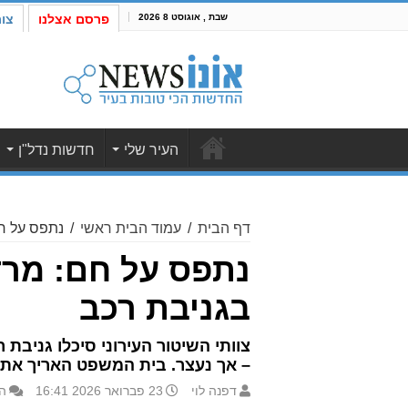
שבת , אוגוסט 8 2026
פרסם אצלנו
צו
העיר שלי
חדשות נדל"ן
דף הבית
/
עמוד הבית ראשי
/
נתפס על ח
נתפס על חם: מרד
בגניבת רכב
צוותי השיטור העירוני סיכלו גניבת
– אך נעצר. בית המשפט האריך את 
דפנה לוי
23 פברואר 2026 16:41
ה