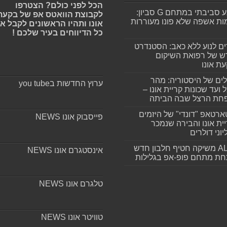
הכל לפני כולם? הצטרפו
מפגע סביבתי במתחם G סביון:
לקבוצת הוואטס אפ של בקעת
ות אשפה שלא פונו מעוררות
אונו ותהיו הראשונים לקבל א
כל הדיווחים בעיר שלכם !
ים לנוע ללא כאב: הסטנדרט
 של רפואת השיקום
ת אונו
ים של היסטוריה: מהר
ערוץ החדשות בyou tube
 ועד שכונות קריית אונו –
חת הרצל שבה הביתה
רטאפ "דונדי" של היזמים
פייסבוק אונו NEWS
ית אונו והבירה שנמכר
וני דולרים
ALLIN משיקה חטיף חלבון חדש
אינסטגרם אונו NEWS
חת מתחם פופ-אפ בגלילות
טלגרם אונו NEWS
טוויטר אונו NEWS