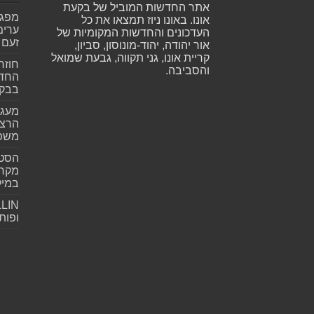
אתר החדשות המוביל של בקעת
אונו. באונו ניוז תמצאו את כל
ערימ
העדכונים והחדשות המקומיות של
זעם
אור יהודה, יהוד-מונוסון, סביון,
קריית אונו, גני תקווה, גבעת שמואל
חוזר
והסביבה.
החדש
בבקע
מעגל
הרצל
משפ
הסטא
מקרי
במילי
ופות