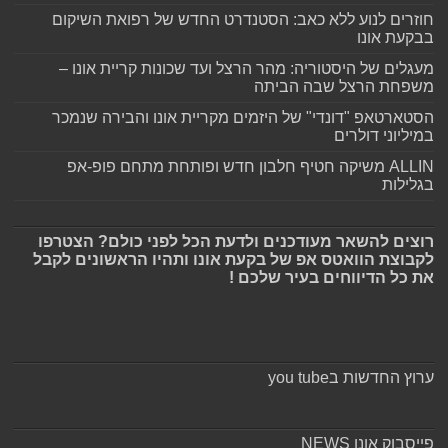
חוזרים לנוע ללא כאב: הסטנדרט החדש של רפואת השיקום
בבקעת אונו
מעגלים של היסטוריה: מהר הרצל ועד שכונות קריית אונו –
משפחת הרצל שבה הביתה
הסטארטאפ "דונדי" של היזמים מקריית אונו והבירה שנמכר
במיליוני דולרים
ALLIN משיקה חטיף חלבון חדש ופותחת מתחם פופ-אפ
בגלילות
רוצים להשאר מעודכנים ולדעת הכל לפני כולם? הצטרפו
לקבוצת הוואטס אפ של בקעת אונו ותהיו הראשונים לקבל
את כל הדיווחים בעיר שלכם !
ערוץ החדשות בyou tube
פייסבוק אונו NEWS