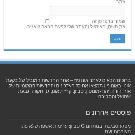
אתר
שמור בדפדפן זה
את השם, האימייל והאתר שלי לפעם הבאה שאגיב.
ברוכים הבאים לאתר אונו ניוז – אתר החדשות המוביל של בקעת
אונו. באונו ניוז תמצאו את כל העדכונים והחדשות המקומיות של
אור יהודה, יהוד-מונוסון, סביון, קריית אונו, גני תקווה, גבעת
שמואל והסביבה.
פוסטים אחרונים
מפגע סביבתי במתחם G סביון: ערימות אשפה שלא פונו
מעוררות זעם