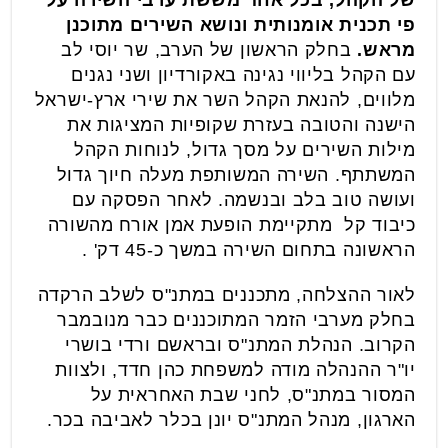
של הקהל, בכל אחד מששת ערבי השירה על
פי תכנית אומנותית ונושא השירים מתוכנן
מראש.
בחלק הראשון של הערב, שר יוסי לב
עם הקהל בליווי נגינה באקורדיון ושני נגנים
מלווים, להנאת הקהל השר את שירי ארץ-ישראל
הישנה והטובה בעזרת שקופיות המציגות את
מילות השירים על מסך גדול, לנוחות הקהל
המשתתף. השירה המשותפת מעלה חיוך גדול
ועושה טוב בלב ובנשמה. לאחר הפסקה עם
כיבוד קל מתקיימת הופעת אמן אורח מהשורה
הראשונה בתחום השירה במשך כ-45 דק' .
לאור ההצלחה, מתכננים במתנ"ס לשלב הרקדה
בחלק מערבי הזמר המתוכננים כבר מנובמבר
הקרוב. הנהלת המתנ"ס ובראשם ורדי בושרי
יו"ר ההנהלה מודה למשפחת כהן חדד, ולצוות
המסור במתנ"ס, לחני שבת האחראית על
הארגון, מנהל המתנ"ס יונן בכלר לאביבה בכר.