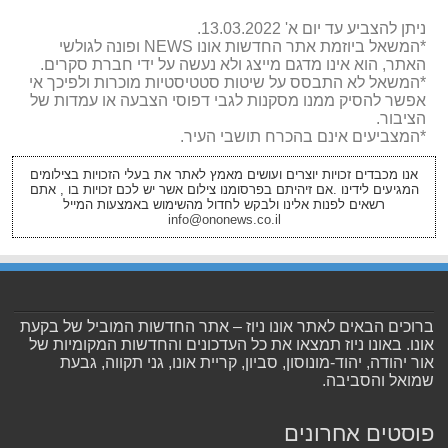
ניתן להצביע עד יום א' 13.03.2022.
*המשאל ביוזמת אתר החדשות אונו NEWS ופונה לגולשי
האתר, הוא אינו מדגם מייצג ולא נעשה על ידי חברת סקרים.
*המשאל לא התבסס על שיטות סטטיסטיות מוכרות ולפיכך אי
אפשר להסיק ממנו מסקנות לגבי דפוסי הצבעה או עמדות של
הציבור.
*המצביעים אינם בהכרח תושבי העיר.
אנו מכבדים זכויות יוצרים ועושים מאמץ לאתר את בעלי הזכויות בצילומים
המגיעים לידינו .אם זיהיתם בפרסומנו צילום אשר יש לכם זכויות בו , אתם
רשאים לפנות אלינו ולבקש לחדול מהשימוש באמצעות המייל
info@ononews.co.il
ברוכים הבאים לאתר אונו ניוז – אתר החדשות המוביל של בקעת
אונו. באונו ניוז תמצאו את כל העדכונים והחדשות המקומיות של
אור יהודה, יהוד-מונוסון, סביון, קריית אונו, גני תקווה, גבעת
שמואל והסביבה.
פוסטים אחרונים