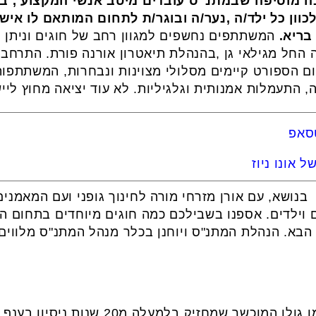
1 שנים. אביבה מוסיפה שבמתנ"ס עובדים מיטב אנשי המקצוע , 
וון כל ילד/ה ,נער/ה ובוגר/ת לתחום המותאם לו אי
בריא.
המשתתפים נחשפים למגוון רחב של חוגים וניתן 
החל מגילאי גן ,בהנהלת תיאטרון אורנה פורת. התרחבנ
ם הספורט קיימים מסלולי מצוינות ונבחרות, המשתתפות 
 התעמלות אמנותית וגלגיליות. לא עוד יציאה מחוץ לייש
טסאפ
 אונו ניוז
בנושא, עם אורן מזרחי מורה לחינוך גופני ועם המאמנים
 וילדים. אספנו בשבילכם כמה חוגים מיוחדים בתחום 
הבא. הנהלת המתנ"ס ויוחנן בכלר מנהל המתנ"ס מלווים
את חוג ההוקי שדה מדריך המאמן גולן המוכש