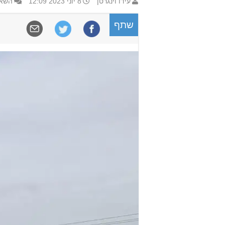
עידו וינגרטן
8 יוני 2023 12:09
השאר
שתף