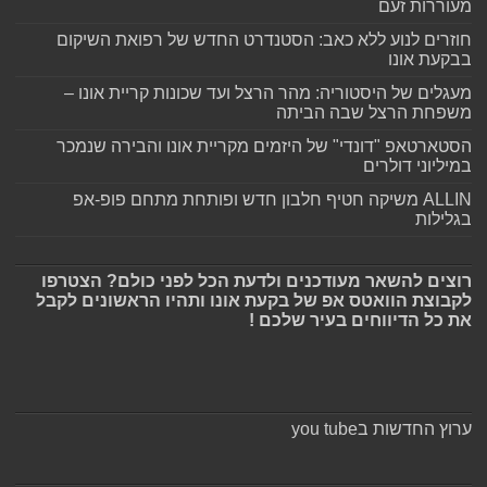
מעוררות זעם
חוזרים לנוע ללא כאב: הסטנדרט החדש של רפואת השיקום
בבקעת אונו
מעגלים של היסטוריה: מהר הרצל ועד שכונות קריית אונו –
משפחת הרצל שבה הביתה
הסטארטאפ "דונדי" של היזמים מקריית אונו והבירה שנמכר
במיליוני דולרים
ALLIN משיקה חטיף חלבון חדש ופותחת מתחם פופ-אפ
בגלילות
רוצים להשאר מעודכנים ולדעת הכל לפני כולם? הצטרפו
לקבוצת הוואטס אפ של בקעת אונו ותהיו הראשונים לקבל
את כל הדיווחים בעיר שלכם !
ערוץ החדשות בyou tube