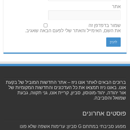
אתר
שמור בדפדפן זה
את השם, האימייל והאתר שלי לפעם הבאה שאגיב.
ברוכים הבאים לאתר אונו ניוז – אתר החדשות המוביל של בקעת
אונו. באונו ניוז תמצאו את כל העדכונים והחדשות המקומיות של
אור יהודה, יהוד-מונוסון, סביון, קריית אונו, גני תקווה, גבעת
שמואל והסביבה.
פוסטים אחרונים
מפגע סביבתי במתחם G סביון: ערימות אשפה שלא פונו