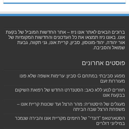
ברוכים הבאים לאתר אונו ניוז – אתר החדשות המוביל של בקעת
אונו. באונו ניוז תמצאו את כל העדכונים והחדשות המקומיות של
אור יהודה, יהוד-מונוסון, סביון, קריית אונו, גני תקווה, גבעת
שמואל והסביבה.
פוסטים אחרונים
מפגע סביבתי במתחם G סביון: ערימות אשפה שלא פונו
מעוררות זעם
חוזרים לנוע ללא כאב: הסטנדרט החדש של רפואת השיקום
בבקעת אונו
מעגלים של היסטוריה: מהר הרצל ועד שכונות קריית אונו –
משפחת הרצל שבה הביתה
הסטארטאפ "דונדי" של היזמים מקריית אונו והבירה שנמכר
במיליוני דולרים