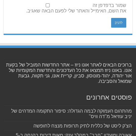
שמור בדפדפן זה
את השם, האימייל והאתר שלי לפעם הבאה שאגיב.
ברוכים הבאים לאתר אונו ניוז – אתר החדשות המוביל של בקעת
אונו. באונו ניוז תמצאו את כל העדכונים והחדשות המקומיות של
אור יהודה, יהוד-מונוסון, סביון, קריית אונו, גני תקווה, גבעת
שמואל והסביבה.
פוסטים אחרונים
מהתהום העמוקה לבמה הגדולה: סיפור התקומה המדהים של
יניב עוזיאל מ"דה וויס"
הצ'ק ליסט של כללית לתיק תרופות מנצח לחופשה
אאורה ומועדון "חבר" במהלך ענק: מאות דירות בהנחה ב-5