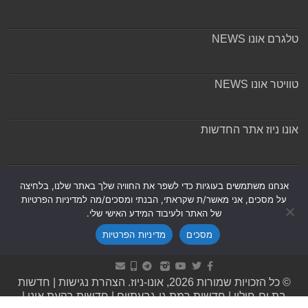
טלגרם אונו NEWS
טוויטר אונו NEWS
אונו ניוז אתר החדשות
אודות ומערכת האתר
אנחנו משתמשים בעוגיות כדי לשפר את החוויה שלך באתר שלנו, בלחיצה
על מסכים, אני מאשר/ת שקראתי, הבנתי ומסכים/מה למדיניות הפרטיות
של האתר ולעיבוד המידע האישי שלי.
מסכים
מדיניות הפרטיות
Powered by
Nintay
© כל הזכויות שמורות 2026, אונו-ניוז.
הצהרת נגישות
|
חדשות
בת ים-חולון
|
חדשות רמת גן-גבעתיים
|
חדשות בקעת אונו
|