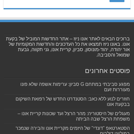
ברוכים הבאים לאתר אונו ניוז – אתר החדשות המוביל של בקעת
אונו. באונו ניוז תמצאו את כל העדכונים והחדשות המקומיות של
אור יהודה, יהוד-מונוסון, סביון, קריית אונו, גני תקווה, גבעת
שמואל והסביבה.
פוסטים אחרונים
מפגע סביבתי במתחם G סביון: ערימות אשפה שלא פונו
מעוררות זעם
חוזרים לנוע ללא כאב: הסטנדרט החדש של רפואת השיקום
בבקעת אונו
מעגלים של היסטוריה: מהר הרצל ועד שכונות קריית אונו –
משפחת הרצל שבה הביתה
הסטארטאפ "דונדי" של היזמים מקריית אונו והבירה שנמכר
במיליוני דולרים