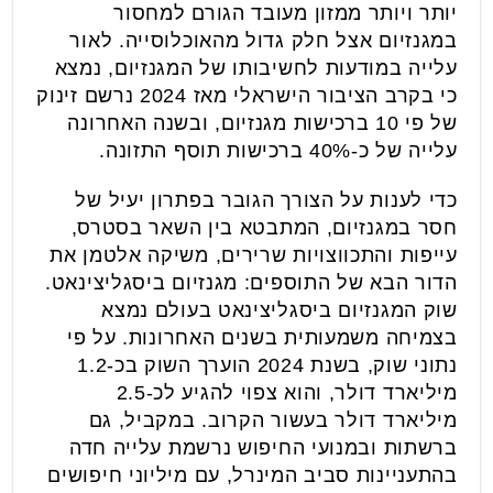
יותר ויותר ממזון מעובד הגורם למחסור
במגנזיום אצל חלק גדול מהאוכלוסייה. לאור
עלייה במודעות לחשיבותו של המגנזיום, נמצא
כי בקרב הציבור הישראלי מאז 2024 נרשם זינוק
של פי 10 ברכישות מגנזיום, ובשנה האחרונה
עלייה של כ-40% ברכישות תוסף התזונה.
כדי לענות על הצורך הגובר בפתרון יעיל של
חסר במגנזיום, המתבטא בין השאר בסטרס,
עייפות והתכווצויות שרירים, משיקה אלטמן את
הדור הבא של התוספים: מגנזיום ביסגליצינאט.
שוק המגנזיום ביסגליצינאט בעולם נמצא
בצמיחה משמעותית בשנים האחרונות. על פי
נתוני שוק, בשנת 2024 הוערך השוק בכ-1.2
מיליארד דולר, והוא צפוי להגיע לכ-2.5
מיליארד דולר בעשור הקרוב. במקביל, גם
ברשתות ובמנועי החיפוש נרשמת עלייה חדה
בהתעניינות סביב המינרל, עם מיליוני חיפושים