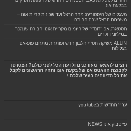
חוזרים לנוע ללא כאב: הסטנדרט החדש של רפואת השיקום
בבקעת אונו
מעגלים של היסטוריה: מהר הרצל ועד שכונות קריית אונו –
משפחת הרצל שבה הביתה
הסטארטאפ "דונדי" של היזמים מקריית אונו והבירה שנמכר
במיליוני דולרים
ALLIN משיקה חטיף חלבון חדש ופותחת מתחם פופ-אפ
בגלילות
רוצים להשאר מעודכנים ולדעת הכל לפני כולם? הצטרפו
לקבוצת הוואטס אפ של בקעת אונו ותהיו הראשונים לקבל
את כל הדיווחים בעיר שלכם !
ערוץ החדשות בyou tube
פייסבוק אונו NEWS