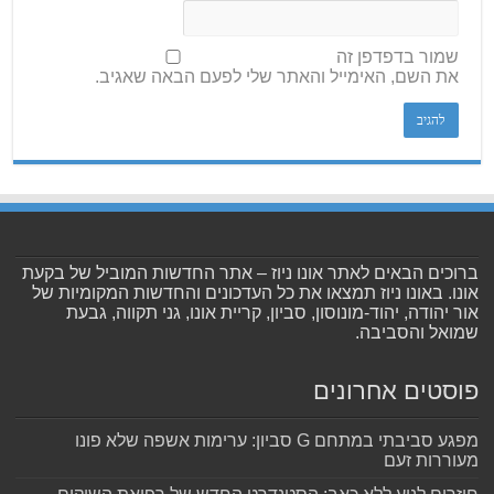
שמור בדפדפן זה
את השם, האימייל והאתר שלי לפעם הבאה שאגיב.
ברוכים הבאים לאתר אונו ניוז – אתר החדשות המוביל של בקעת
אונו. באונו ניוז תמצאו את כל העדכונים והחדשות המקומיות של
אור יהודה, יהוד-מונוסון, סביון, קריית אונו, גני תקווה, גבעת
שמואל והסביבה.
פוסטים אחרונים
מפגע סביבתי במתחם G סביון: ערימות אשפה שלא פונו
מעוררות זעם