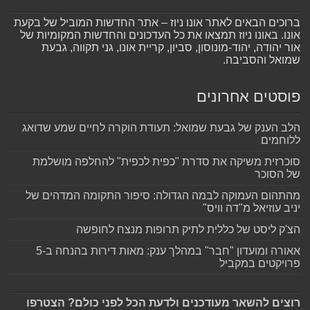
ברוכים הבאים לאתר אונו ניוז – אתר החדשות המוביל של בקעת
אונו. באונו ניוז תמצאו את כל העדכונים והחדשות המקומיות של
אור יהודה, יהוד-מונוסון, סביון, קריית אונו, גני תקווה, גבעת
שמואל והסביבה.
פוסטים אחרונים
הלב הענק של גבעת שמואל: תעודת הוקרה לחיים שמע שדואג
ללוחמים
סוכרזית משיקה את סדרת "כפית לכפית" להחלפה מושלמת
של הסוכר
מהתהום העמוקה לבמה הגדולה: סיפור התקומה המדהים של
יניב עוזיאל מ"דה וויס"
הצ'ק ליסט של כללית לתיק תרופות מנצח לחופשה
אאורה ומועדון "חבר" במהלך ענק: מאות דירות בהנחה ב-5
פרויקטים במקביל
רוצים להשאר מעודכנים ולדעת הכל לפני כולם? הצטרפו