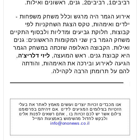
רביבים1, רביבים2,
גני
ם, ראשונים ואילות.
אירוע הגמר היה מרגש וכלל משחק משפחות -
ילדים ואימהות, טקס הצגת השחקניות לפי
קבוצות, חלוקת גביעים ומדליות ולבסוף התקיים
משחק הגמר בין שני המקומות הראשונים:
גני
ם
ואילות. הקבוצה האלופה שזכתה במשחק הגמר
היא קבוצת
גני
ם. ראש המועצה,
ליזי דלריצ'ה
,
הגיעה לאירוע ובירכה את האימהות, והודתה
להם על תרומתן הרבה לקהילה.
אנו מכבדים זכויות יוצרים ועושים מאמץ לאתר את בעלי
הזכויות בצילומים המגיעים לידינו .אם זיהיתם בפרסומנו
צילום אשר יש לכם זכויות בו , אתם רשאים לפנות אלינו
ולבקש לחדול מהשימוש באמצעות המייל
info@ononews.co.il