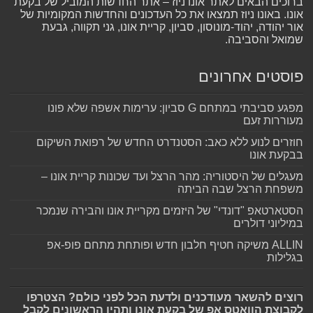
ברוכים הבאים לאתר אונו ניוז – אתר החדשות המוביל של בקעת
אונו. באונו ניוז תמצאו את כל העדכונים והחדשות המקומיות של
אור יהודה, יהוד-מונוסון, סביון, קריית אונו, גני תקווה, גבעת
שמואל והסביבה.
פוסטים אחרונים
מפגע סביבתי במתחם G סביון: ערימות אשפה שלא פונו
מעוררות זעם
חוזרים לנוע ללא כאב: הסטנדרט החדש של רפואת השיקום
בבקעת אונו
מעגלים של היסטוריה: מהר הרצל ועד שכונות קריית אונו –
משפחת הרצל שבה הביתה
הסטארטאפ "דונדי" של היזמים מקריית אונו והבירה שנמכר
במיליוני דולרים
ALLIN משיקה חטיף חלבון חדש ופותחת מתחם פופ-אפ
בגלילות
רוצים להשאר מעודכנים ולדעת הכל לפני כולם? הצטרפו
לקבוצת הוואטס אפ של בקעת אונו ותהיו הראשונים לקבל