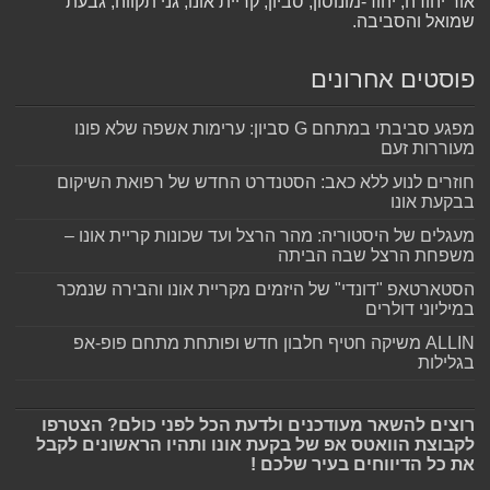
אור יהודה, יהוד-מונוסון, סביון, קריית אונו, גני תקווה, גבעת
שמואל והסביבה.
פוסטים אחרונים
מפגע סביבתי במתחם G סביון: ערימות אשפה שלא פונו
מעוררות זעם
חוזרים לנוע ללא כאב: הסטנדרט החדש של רפואת השיקום
בבקעת אונו
מעגלים של היסטוריה: מהר הרצל ועד שכונות קריית אונו –
משפחת הרצל שבה הביתה
הסטארטאפ "דונדי" של היזמים מקריית אונו והבירה שנמכר
במיליוני דולרים
ALLIN משיקה חטיף חלבון חדש ופותחת מתחם פופ-אפ
בגלילות
רוצים להשאר מעודכנים ולדעת הכל לפני כולם? הצטרפו
לקבוצת הוואטס אפ של בקעת אונו ותהיו הראשונים לקבל
את כל הדיווחים בעיר שלכם !