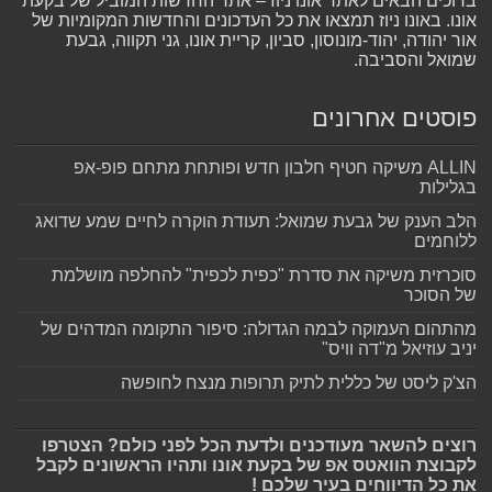
ברוכים הבאים לאתר אונו ניוז – אתר החדשות המוביל של בקעת
אונו. באונו ניוז תמצאו את כל העדכונים והחדשות המקומיות של
אור יהודה, יהוד-מונוסון, סביון, קריית אונו, גני תקווה, גבעת
שמואל והסביבה.
פוסטים אחרונים
ALLIN משיקה חטיף חלבון חדש ופותחת מתחם פופ-אפ
בגלילות
הלב הענק של גבעת שמואל: תעודת הוקרה לחיים שמע שדואג
ללוחמים
סוכרזית משיקה את סדרת "כפית לכפית" להחלפה מושלמת
של הסוכר
מהתהום העמוקה לבמה הגדולה: סיפור התקומה המדהים של
יניב עוזיאל מ"דה וויס"
הצ'ק ליסט של כללית לתיק תרופות מנצח לחופשה
רוצים להשאר מעודכנים ולדעת הכל לפני כולם? הצטרפו
לקבוצת הוואטס אפ של בקעת אונו ותהיו הראשונים לקבל
את כל הדיווחים בעיר שלכם !