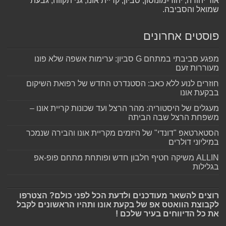
אור יהודה, יהוד-מונוסון, סביון, קריית אונו, גני תקווה, גבעת
שמואל והסביבה.
פוסטים אחרונים
מפגע סביבתי במתחם G סביון: ערימות אשפה שלא פונו
מעוררות זעם
חוזרים לנוע ללא כאב: הסטנדרט החדש של רפואת השיקום
בבקעת אונו
מעגלים של היסטוריה: מהר הרצל ועד שכונות קריית אונו –
משפחת הרצל שבה הביתה
הסטארטאפ "דונדי" של היזמים מקריית אונו והבירה שנמכר
במיליוני דולרים
ALLIN משיקה חטיף חלבון חדש ופותחת מתחם פופ-אפ
בגלילות
רוצים להשאר מעודכנים ולדעת הכל לפני כולם? הצטרפו
לקבוצת הוואטס אפ של בקעת אונו ותהיו הראשונים לקבל
את כל הדיווחים בעיר שלכם !