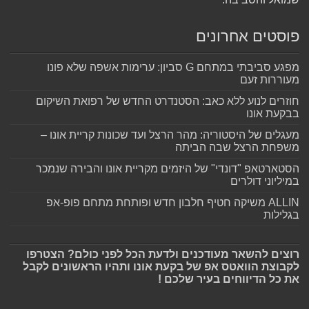
פוסטים אחרונים
מפגע סביבתי במתחם G סביון: ערימות אשפה שלא פונו
מעוררות זעם
חוזרים לנוע ללא כאב: הסטנדרט החדש של רפואת השיקום
בבקעת אונו
מעגלים של היסטוריה: מהר הרצל ועד שכונות קריית אונו –
משפחת הרצל שבה הביתה
הסטארטאפ "דונדי" של היזמים מקריית אונו והבירה שנמכר
במיליוני דולרים
ALLIN משיקה חטיף חלבון חדש ופותחת מתחם פופ-אפ
בגלילות
רוצים להשאר מעודכנים ולדעת הכל לפני כולם? הצטרפו
לקבוצת הוואטס אפ של בקעת אונו ותהיו הראשונים לקבל
את כל הדיווחים בעיר שלכם !