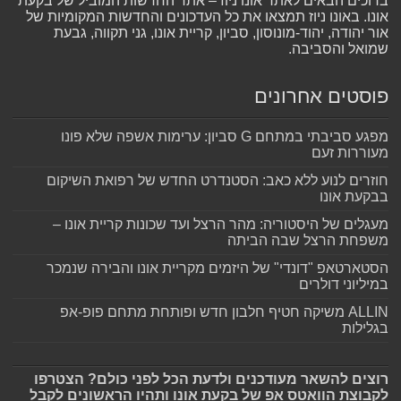
ברוכים הבאים לאתר אונו ניוז – אתר החדשות המוביל של בקעת
אונו. באונו ניוז תמצאו את כל העדכונים והחדשות המקומיות של
אור יהודה, יהוד-מונוסון, סביון, קריית אונו, גני תקווה, גבעת
שמואל והסביבה.
פוסטים אחרונים
מפגע סביבתי במתחם G סביון: ערימות אשפה שלא פונו
מעוררות זעם
חוזרים לנוע ללא כאב: הסטנדרט החדש של רפואת השיקום
בבקעת אונו
מעגלים של היסטוריה: מהר הרצל ועד שכונות קריית אונו –
משפחת הרצל שבה הביתה
הסטארטאפ "דונדי" של היזמים מקריית אונו והבירה שנמכר
במיליוני דולרים
ALLIN משיקה חטיף חלבון חדש ופותחת מתחם פופ-אפ
בגלילות
רוצים להשאר מעודכנים ולדעת הכל לפני כולם? הצטרפו
לקבוצת הוואטס אפ של בקעת אונו ותהיו הראשונים לקבל