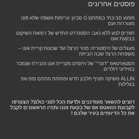
פוסטים אחרונים
מפגע סביבתי במתחם G סביון: ערימות אשפה שלא פונו
מעוררות זעם
חוזרים לנוע ללא כאב: הסטנדרט החדש של רפואת השיקום
בבקעת אונו
מעגלים של היסטוריה: מהר הרצל ועד שכונות קריית אונו –
משפחת הרצל שבה הביתה
הסטארטאפ "דונדי" של היזמים מקריית אונו והבירה שנמכר
במיליוני דולרים
ALLIN משיקה חטיף חלבון חדש ופותחת מתחם פופ-אפ
בגלילות
רוצים להשאר מעודכנים ולדעת הכל לפני כולם? הצטרפו
לקבוצת הוואטס אפ של בקעת אונו ותהיו הראשונים לקבל
את כל הדיווחים בעיר שלכם !