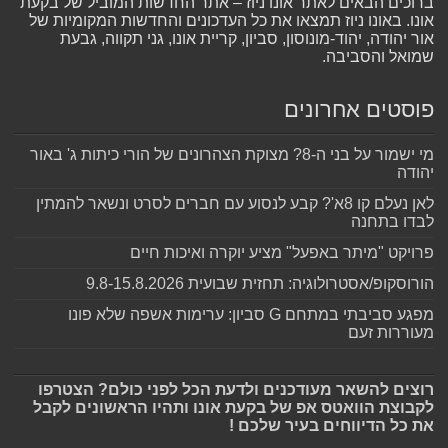
ברוכים הבאים לאתר אונו ניוז – אתר החדשות המוביל של בקעת
אונו. באונו ניוז תמצאו את כל העדכונים והחדשות המקומיות של
אור יהודה, יהוד-מונוסון, סביון, קריית אונו, גני תקווה, גבעת
שמואל והסביבה.
פוסטים אחרונים
מי ישמור על בני ה-8? מצוקת הצהרונים של הורי כיתות ג' באור
יהודה
לאן נעלם קו 8א'? קבע לנסוע עם חברים לסרט ונשאר להמתין
לבדו בתחנה
פרויקט "מיתר באפעל" מציע יוקרה ואיכות חיים
הורוסקופ/אסטרולוגיה: תחזית שבועית 9.8-15.8.2026
מפגע סביבתי במתחם G סביון: ערימות אשפה שלא פונו
מעוררות זעם
רוצים להשאר מעודכנים ולדעת הכל לפני כולם? הצטרפו
לקבוצת הוואטס אפ של בקעת אונו ותהיו הראשונים לקבל
את כל הדיווחים בעיר שלכם !