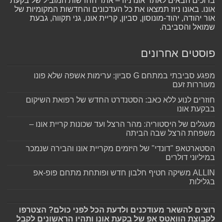
ברוכים הבאים לאתר אונו ניוז – אתר החדשות המוביל של בקעת
אונו. באונו ניוז תמצאו את כל העדכונים והחדשות המקומיות של
אור יהודה, יהוד-מונוסון, סביון, קריית אונו, גני תקווה, גבעת
שמואל והסביבה.
פוסטים אחרונים
מפגע סביבתי במתחם G סביון: ערימות אשפה שלא פונו
מעוררות זעם
חוזרים לנוע ללא כאב: הסטנדרט החדש של רפואת השיקום
בבקעת אונו
מעגלים של היסטוריה: מהר הרצל ועד שכונות קריית אונו –
משפחת הרצל שבה הביתה
הסטארטאפ "דונדי" של היזמים מקריית אונו והבירה שנמכר
במיליוני דולרים
ALLIN משיקה חטיף חלבון חדש ופותחת מתחם פופ-אפ
בגלילות
רוצים להשאר מעודכנים ולדעת הכל לפני כולם? הצטרפו
לקבוצת הוואטס אפ של בקעת אונו ותהיו הראשונים לקבל