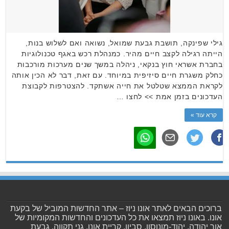
גילי שפינקה, תושבת גבעת שמואל, נשואה ואם לשלוש בנות,
הייתה רגילה לקצב חיים מהיר. כמנהלת רכש באגף טכנולוגיות
בחברת אשראי חוץ בנקאי, ניהלה במשך שנים מערכות מורכבות
כחלק משגרת חיים סיזיפית במיוחד. עם זאת, דבר לא הכין אותה
לקראת הממצא שטלטל את חייה אשתקד. להצטרפות לקבוצת
העדכונים בזמן אמת >> לחצו …
קרא עוד »
ברוכים הבאים לאתר אונו ניוז – אתר החדשות המוביל של בקעת
אונו. באונו ניוז תמצאו את כל העדכונים והחדשות המקומיות של
אור יהודה, יהוד-מונוסון, סביון, קריית אונו, גני תקווה, גבעת