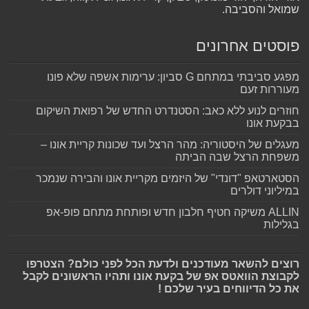
שמואל והסביבה.
פוסטים אחרונים
מפגע סביבתי במתחם G סביון: ערימות אשפה שלא פונו
מעוררות זעם
חוזרים לנוע ללא כאב: הסטנדרט החדש של רפואת השיקום
בבקעת אונו
מעגלים של היסטוריה: מהר הרצל ועד שכונות קריית אונו –
משפחת הרצל שבה הביתה
הסטארטאפ "דונדי" של היזמים מקריית אונו והבירה שנמכר
במיליוני דולרים
ALLIN משיקה חטיף חלבון חדש ופותחת מתחם פופ-אפ
בגלילות
רוצים להשאר מעודכנים ולדעת הכל לפני כולם? הצטרפו
לקבוצת הוואטס אפ של בקעת אונו ותהיו הראשונים לקבל
את כל הדיווחים בעיר שלכם !