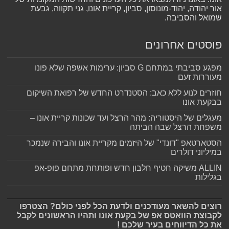
אור יהודה, יהוד-מונוסון, סביון, קריית אונו, גני תקווה, גבעת
שמואל והסביבה.
פוסטים אחרונים
מפגע סביבתי במתחם G סביון: ערימות אשפה שלא פונו
מעוררות זעם
חוזרים לנוע ללא כאב: הסטנדרט החדש של רפואת השיקום
בבקעת אונו
מעגלים של היסטוריה: מהר הרצל ועד שכונות קריית אונו –
משפחת הרצל שבה הביתה
הסטארטאפ "דונדי" של היזמים מקריית אונו והבירה שנמכר
במיליוני דולרים
ALLIN משיקה חטיף חלבון חדש ופותחת מתחם פופ-אפ
בגלילות
רוצים להשאר מעודכנים ולדעת הכל לפני כולם? הצטרפו
לקבוצת הוואטס אפ של בקעת אונו ותהיו הראשונים לקבל
את כל הדיווחים בעיר שלכם !