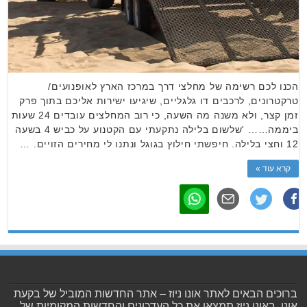
הכנו לכם רשימה של מחלצי דרך במרכז הארץ לאופנועים/
טרקטרונים, לרכבים דו גלגליים, שיגיעו ישירות אליכם בתוך פרק
זמן קצר, ולא משנה מה השעה, כי רוב המחלצים עובדים 24 שעות
ביממה…… 'שלשום בלילה נתקעתי עם הקטנוע על כביש 4 בשעה
12 וחצי בלילה. חיפשתי חילוץ בגוגל ונתנו לי מחירים הזויים. …
קרא עוד »
ברוכים הבאים לאתר אונו ניוז – אתר החדשות המוביל של בקעת
אונו. באונו ניוז תמצאו את כל העדכונים והחדשות המקומיות של