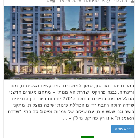
דפנה לוי
16 ספטמבר 2025 15:29
0
במזרח יהוד-מונוסון, סמוך למושבים המבוקשים מגשימים, מזור
ורינתיה, נבנה פרויקט "שדרת האומנות" – מתחם מגורים חדשני
הכולל ארבעה בניינים ובתוכם כ־270 יחידות דיור. בין הבניינים
שדרה ירוקה רחבת ידיים הכוללת פינות ישיבה מוצלות, מתקני
כושר וגני שעשועים, עם שילוב של אמנות ופיסול סביבתי. "שדרת
האומנות" אינו רק פרויקט נדל"ן – …
קרא עוד »