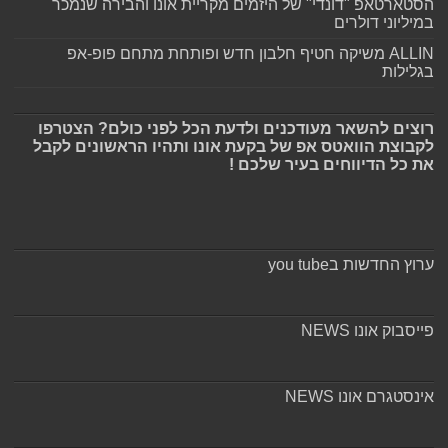
הסטארטאפ "דונדי" של היזמים מקריית אונו והבירה שנמכר
במיליוני דולרים
ALLIN משיקה חטיף חלבון חדש ופותחת מתחם פופ-אפ
בגלילות
רוצים להשאר מעודכנים ולדעת הכל לפני כולם? הצטרפו
לקבוצת הוואטס אפ של בקעת אונו ותהיו הראשונים לקבל
את כל הדיווחים בעיר שלכם !
ערוץ החדשות בyou tube
פייסבוק אונו NEWS
אינסטגרם אונו NEWS