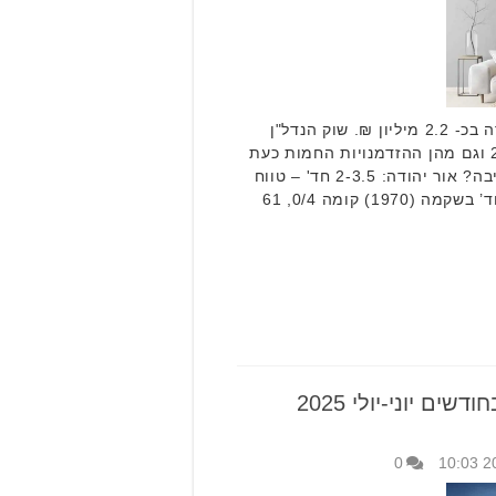
דירת 4 חדרים באור יהודה נמכרה בכ- 2.2 מיליון ₪. שוק הנדל"ן
בחודשים אוגוסט-ספטמבר 2025 וגם מהן ההזדמנויות החמות כעת
בשוק – בעיר, בבקעת אונו והסביבה? אור יהודה: 2-3.5 חד' – טווח
מחירים 2.6 – 1.6 מיליון ₪. 3 חד’ בשקמה (1970) קומה 0/4, 61
ים יוני-יולי 2025
0