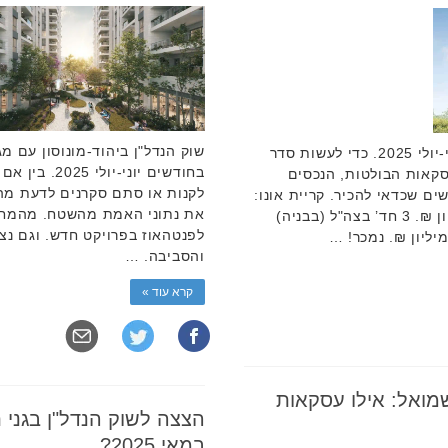
שוק הנדל"ן ביהוד-מונוסון עם מ
שוק הנדל"ן בקריית אונו בחודשים יוני-יולי 2025. כדי לעשות סדר
בחודשים יוני-
סקאות הבולטות, הנכסים
לקנות או סתם סקרנים לדעת מה 
ם שכדאי להכיר. קריית אונו:
2-3 חד' טווח מחירים 3.1 – 2.1 מיליון ₪. 3 חד’ בצה"ל (בבניה)
לפנטהאוז בפרויקט חדש. וגם נצי
והסביבה. …
קרא עוד »
מואל: אילו עסקאות
הצצה לשוק הנדל"ן בגני ת
במאי 2025?