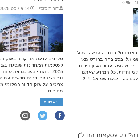
0
דורית סוסי
14 אוגוסט 2025 11:37
 באזורכם? בכתבה הבאה נצלול
סקרנים לדעת מה קורה בשוק הנ
מואל ובסביבתה בחודש מאי
לעסקאות האחרונות שנסגרו בגני
ירים שהושגו עבור מגוון דירות
2025. נחשוף בפניכם את טווח
ת מיוחדות. כל המידע שאתם
וגם נציג פרויקטים חדשים עם ה
צריכים על שוק הדיור המקומי מחכה לכם כאן. גבעת שמואל: 2-4
צריכים על שוק הדיור המקומי מח
מחירים …
קרא עוד »
דה? כל עסקאות הנדל"ן