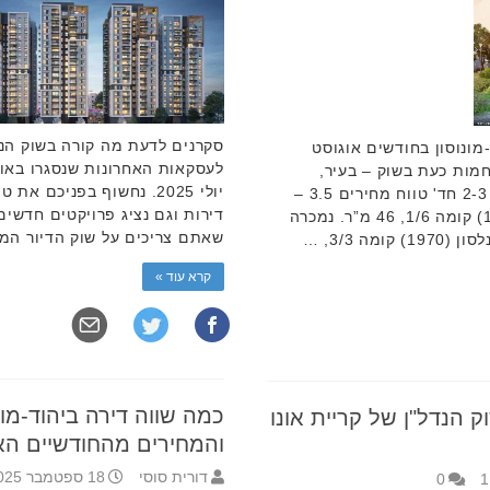
סקרנים לדעת מה קורה בשוק הנ
 חדרים ביהוד-מונוסון בחודשים אוגוסט
לעסקאות האחרונות שנסגרו באור
יות החמות כעת בשוק – בעיר,
יולי 2025. נחשוף בפניכם 
בבקעת אונו והסביבה? יהוד-מונוסון: 2-3 חד' טווח מחירים 3.5 –
דירות וגם נציג פרויקטים חדשי
1.45 מיליון ₪. 2.5 חד’ בויצמן (1983) קומה 1/6, 46 מ”ר. נמכרה
שאתם צריכים על שוק הדיור המק
קרא עוד »
כמה שווה דירה ביהוד-מו
ן ש"ח: שוק הנדל"ן של קריית אונו
והמחירים מהחודשיים הא
דורית סוסי
18 ספטמבר 2025 10:10
0