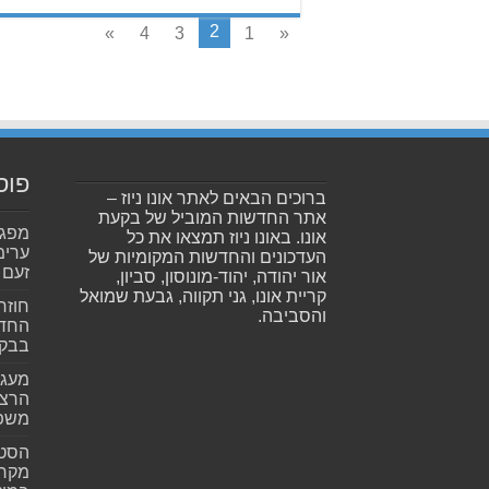
2
»
4
3
1
«
פוס
ברוכים הבאים לאתר אונו ניוז –
אתר החדשות המוביל של בקעת
אונו. באונו ניוז תמצאו את כל
ערימ
העדכונים והחדשות המקומיות של
זעם
אור יהודה, יהוד-מונוסון, סביון,
קריית אונו, גני תקווה, גבעת שמואל
חוזר
והסביבה.
החדש
בבקע
מעגל
הרצל
משפ
הסטא
מקרי