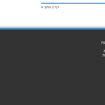
דף 2 מתוך 4
ת
ת