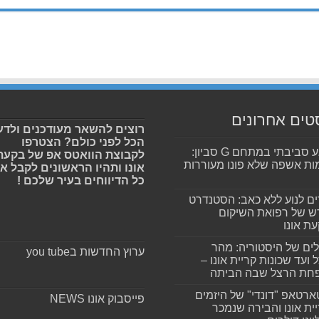
טים אחרונים
רוצים להשאר מעודכנים ולדע
הכל לפני כולם? הצטרפו
מפגע סביבתי במתחם G סביון:
לקבוצת הוואטס אפ של בקעת
ות אשפה שלא פונו מעוררות
אונו ותהיו הראשונים לקבל א
כל הדיווחים בעיר שלכם !
ים לנוע ללא כאב: הסטנדרט
 של רפואת השיקום
ת אונו
ים של היסטוריה: מהר
ערוץ החדשות בyou tube
 ועד שכונות קריית אונו –
חת הרצל שבה הביתה
רטאפ "דונדי" של היזמים
פייסבוק אונו NEWS
ית אונו והבירה שנמכר