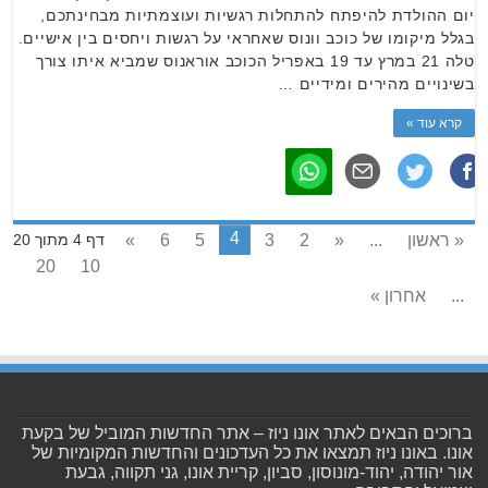
יום ההולדת להיפתח להתחלות רגשיות ועוצמתיות מבחינתכם,
בגלל מיקומו של כוכב וונוס שאחראי על רגשות ויחסים בין אישיים.
טלה 21 במרץ עד 19 באפריל הכוכב אוראנוס שמביא איתו צורך
בשינויים מהירים ומידיים …
קרא עוד »
4
« ראשון
...
«
2
3
5
6
»
דף 4 מתוך 20
20
10
...
אחרון »
ברוכים הבאים לאתר אונו ניוז – אתר החדשות המוביל של בקעת
אונו. באונו ניוז תמצאו את כל העדכונים והחדשות המקומיות של
אור יהודה, יהוד-מונוסון, סביון, קריית אונו, גני תקווה, גבעת