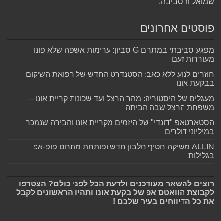
שמואל והסביבה.
פוסטים אחרונים
מפגע סביבתי במתחם G סביון: ערימות אשפה שלא פונו
מעוררות זעם
חוזרים לנוע ללא כאב: הסטנדרט החדש של רפואת השיקום
בבקעת אונו
מעגלים של היסטוריה: מהר הרצל ועד שכונות קריית אונו –
משפחת הרצל שבה הביתה
הסטארטאפ "דונדי" של היזמים מקריית אונו והבירה שנמכר
במיליוני דולרים
ALLIN משיקה חטיף חלבון חדש ופותחת מתחם פופ-אפ
בגלילות
רוצים להשאר מעודכנים ולדעת הכל לפני כולם? הצטרפו
לקבוצת הוואטס אפ של בקעת אונו ותהיו הראשונים לקבל
את כל הדיווחים בעיר שלכם !