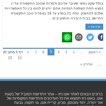
בגלל שקט נפשי שעובר עליכם ולמרות שכוכב התקשורת עדיין
נמצא תחת השפעת הנסיגה אתם יודעים לנווט בין כל האפשרויות
שלכם להתפנק. טלה 21 במרץ עד 19 באפריל כוכב התקשורת
התיישב בבית היצירה והתחביבים …
קרא עוד »
5
« ראשון
...
«
3
4
6
7
»
דף 5 מתוך 20
20
10
...
אחרון »
ברוכים הבאים לאתר אונו ניוז – אתר החדשות המוביל של בקעת
אונו. באונו ניוז תמצאו את כל העדכונים והחדשות המקומיות של
אור יהודה, יהוד-מונוסון, סביון, קריית אונו, גני תקווה, גבעת