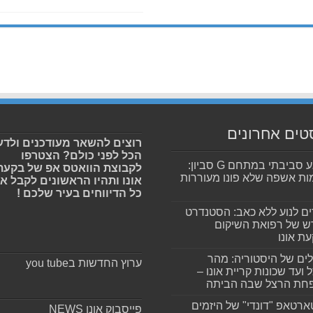
טים אחרונים
רוצים להשאר מעודכנים ולדע
הכל לפני כולם? הצטרפו
מפגע סביבתי במתחם G סביון:
לקבוצת הוואטס אפ של בקעת
ות אשפה שלא פונו מעוררות
אונו ותהיו הראשונים לקבל א
כל הדיווחים בעיר שלכם !
ים לנוע ללא כאב: הסטנדרט
 של רפואת השיקום
ת אונו
ים של היסטוריה: מהר
ערוץ החדשות בyou tube
 ועד שכונות קריית אונו –
חת הרצל שבה הביתה
רטאפ "דונדי" של היזמים
פייסבוק אונו NEWS