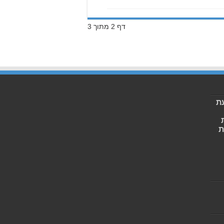
דף 2 מתוך 3
ת
ת