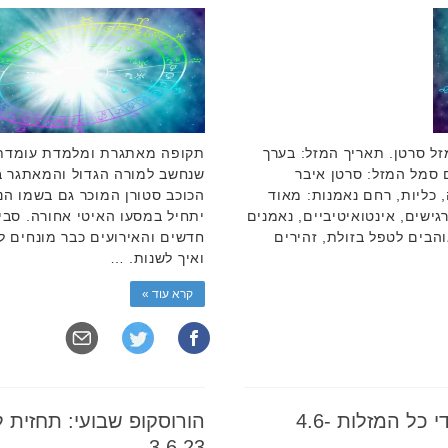
זל סרטן. תאריך המזל: בערך
תקופה מאתגרת ומלמדת עומדת ב
 מים, יוזם סמל המזל: סרטן איבר
שנחשב למורה הגדול והמאתגר במ
, כליות, רחם נאמנות: מאוד
הכוכב סטורן המוכר גם בשמו הנ
גישים, אינטואיטיביים, נאמנים
יתחיל במסעו האיטי אחורה. סבי
הבים לטפל בזולת, זהירים
חדשים והאירועים כבר מונחים ל
ואיך לשנות. …
קרא עוד »
הורוסקופ שבועי: תחזית לילידי כל המזלות 4.6-
3.6.23