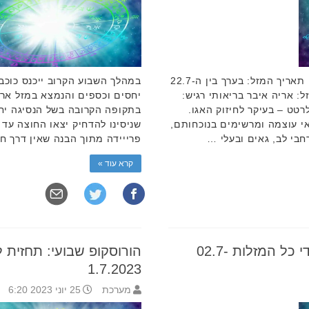
מזל טוב לאריות שחוגגים יום הולדת. תאריך המזל: בערך בין ה-22.7
במהלך השבוע הקרוב ייכנס כוכב 
 המזל: אריה איבר בריאותי רגיש:
רטט – בעיקר לחיזוק האגו.
בתקופה הקרובה בשל הנסיגה יחסי
אי עוצמה ומרשימים בנוכחותם,
שניסינו להדחיק יצאו החוצה עד 
רחבי לב, גאים ובעלי …
פרייידה מתוך הבנה שאין דרך ח
קרא עוד »
הורוסקופ שבועי: תחזית לילידי כל המזלות 02.7-
1.7.2023
מערכת
25 יוני 2023 6:20