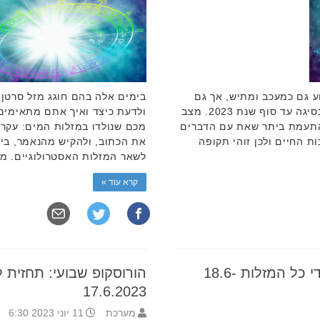
ע גם כמעכב ומתיש, אך גם
בימים אלה בהם חוגג מזל סרטן 
מנסה ללמד אותנו איך לנהוג, נכנס לנסיגה עד סוף שנת 2023. מצב
ולדעת כיצד ואיך אתם מתאימי
להתעמת ביתר שאת עם הדברים
מכם שנולדו במזלות המים: עקרב
ת החיים ולכן זוהי תקופה
את הכתוב, ולהקיש מהנאמר, ב
לשאר המזלות האסטרולוגיים. מז
קרא עוד »
הורוסקופ שבועי: תחזית לילידי כל המזלות 18.6-
17.6.2023
מערכת
11 יוני 2023 6:30