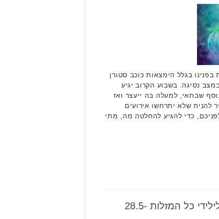
פנינו בגלל הימצאות כוכב סטורן
צב נסיגה. בשבוע הקרוב יגיע
וסף שבתאי, למעלה בה ייעצר ואז
ר להניח שלא יתרחשו אירועים
פניכם, כדי להגיע להחלטה מה, מתי
הורוסקופ שבועי: תחזית לילידי כל המזלות 28.5-