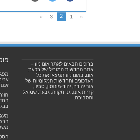
2
»
3
1
«
פוס
ברוכים הבאים לאתר אונו ניוז –
אתר החדשות המוביל של בקעת
אונו. באונו ניוז תמצאו את כל
ערימ
העדכונים והחדשות המקומיות של
זעם
אור יהודה, יהוד-מונוסון, סביון,
קריית אונו, גני תקווה, גבעת שמואל
חוזר
והסביבה.
החדש
בבקע
מעגל
הרצל
משפ
הסטא