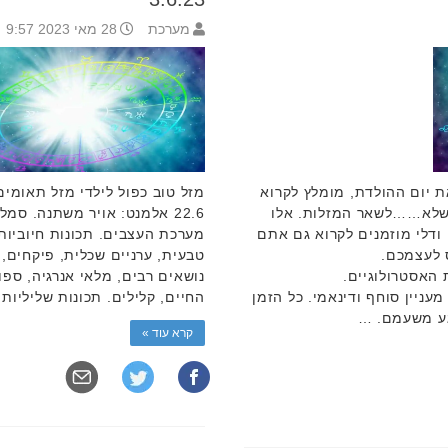
מערכת
28 מאי 2023 9:57
 יום ההולדת, מומלץ לקרוא
 שלא……לשאר המזלות. אלו
22.6 אלמנט: אויר משתנה. סמ
 ודלי מוזמנים לקרוא גם אתם
מערכת העצבים. תכונות חיוביות 
 לעצמכם.
טבעית, ערניים שכלית, פיקחים, 
האסטרולוגיים.
נושאים רבים, מלאי אנרגיה, ספ
ניין סוחף ודינאמי. כל הזמן
החיים, קלילים. תכונות שליליות
גע משעמם. …
קרא עוד »