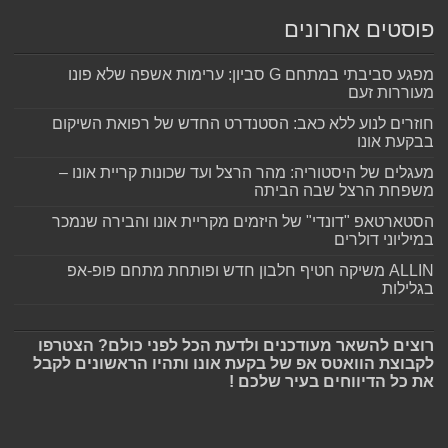
פוסטים אחרונים
מפגע סביבתי במתחם G סביון: ערימות אשפה שלא פונו
מעוררות זעם
חוזרים לנוע ללא כאב: הסטנדרט החדש של רפואת השיקום
בבקעת אונו
מעגלים של היסטוריה: מהר הרצל ועד שכונות קריית אונו –
משפחת הרצל שבה הביתה
הסטארטאפ "דונדי" של היזמים מקריית אונו והבירה שנמכר
במיליוני דולרים
ALLIN משיקה חטיף חלבון חדש ופותחת מתחם פופ-אפ
בגלילות
רוצים להשאר מעודכנים ולדעת הכל לפני כולם? הצטרפו
לקבוצת הוואטס אפ של בקעת אונו ותהיו הראשונים לקבל
את כל הדיווחים בעיר שלכם !